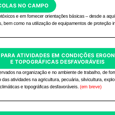
ÍCOLAS NO CAMPO
óxicos e em fornecer orientações básicas – desde a aqui
s, bem como na utilização de equipamentos de proteção in
 PARA ATIVIDADES EM CONDIÇÕES ERGON
E TOPOGRÁFICAS DESFAVORÁVEIS
rvados na organização e no ambiente de trabalho, de for
as atividades na agricultura, pecuária, silvicultura, explo
climáticas e topográficas desfavoráveis.
(em breve)