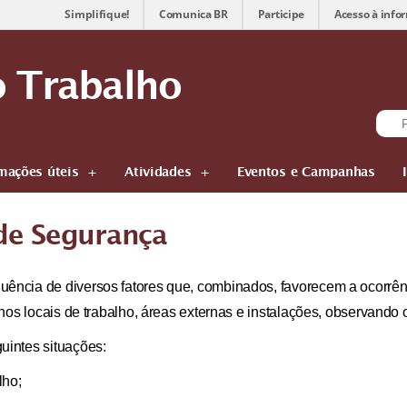
Simplifique!
Comunica BR
Participe
Acesso à info
 Trabalho
mações úteis
Atividades
Eventos e Campanhas
de Segurança
ência de diversos fatores que, combinados, favorecem a ocorrê
nos locais de trabalho, áreas externas e instalações, observando o
uintes situações:
lho;