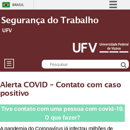
BRASIL
Simplifique!
Segurança do Trabalho
Comunica BR
UFV
Participe
Acesso à informação
Legislação
Canais
☰
Alerta COVID – Contato com caso
positivo
Tive contato com uma pessoa com covid-19.
O que fazer?
A pandemia do Coronavírus já infectou milhões de